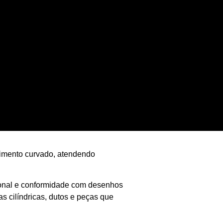
rimento curvado, atendendo
sional e conformidade com desenhos
as cilíndricas, dutos e peças que