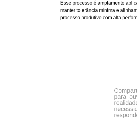
Esse processo é amplamente aplicad
manter tolerância mínima e alinham
processo produtivo com alta perfo
Compart
para ou
realid
necessi
responde