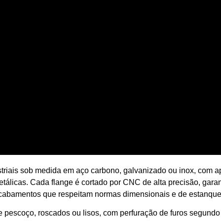
ustriais sob medida em aço carbono, galvanizado ou inox, com a
etálicas. Cada flange é cortado por CNC de alta precisão, gara
acabamentos que respeitam normas dimensionais e de estanque
 pescoço, roscados ou lisos, com perfuração de furos segund