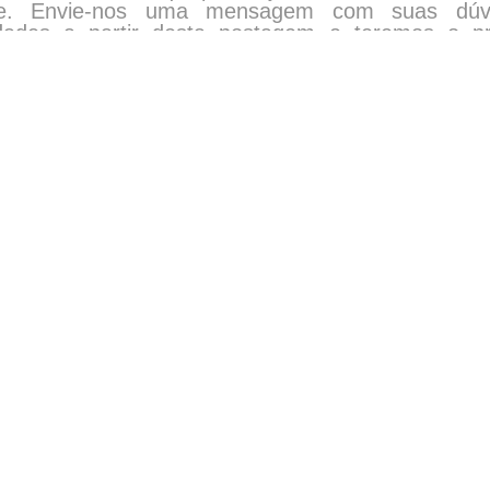
ade. Envie-nos uma mensagem com suas dúv
dades a partir desta postagem e teremos o p
r e auxiliar no que for preciso.
Nome
Email
Mensagem
Enviar